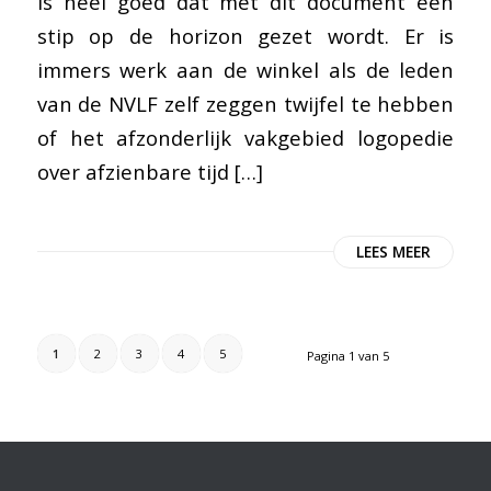
is heel goed dat met dit document een
stip op de horizon gezet wordt. Er is
immers werk aan de winkel als de leden
van de NVLF zelf zeggen twijfel te hebben
of het afzonderlijk vakgebied logopedie
over afzienbare tijd […]
LEES MEER
1
2
3
4
5
Pagina 1 van 5