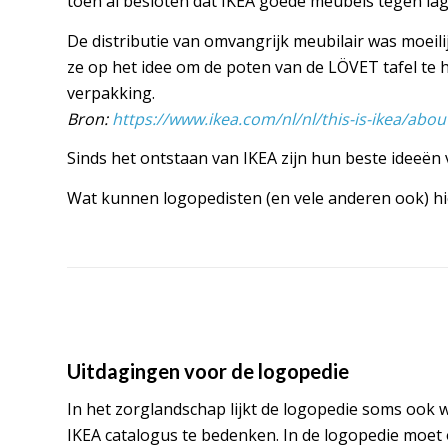
toen al besloten dat IKEA goede meubels tegen lag
De distributie van omvangrijk meubilair was moeil
ze op het idee om de poten van de LÖVET tafel te h
verpakking.
Bron:
https://www.ikea.com/nl/nl/this-is-ikea/abo
Sinds het ontstaan van IKEA zijn hun beste ideeën
Wat kunnen logopedisten (en vele anderen ook) hi
Uitdagingen voor de logopedie
In het zorglandschap lijkt de logopedie soms ook 
IKEA catalogus te bedenken. In de logopedie moet