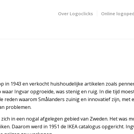
Over Logoclicks
Online logoped
 op in 1943 en verkocht huishoudelijke artikelen zoals penne
p waar Ingvar opgroeide, was stenig en ruig. In die tijd moes
e reden waarom Smålanders zuinig en innovatief zijn, met e
van problemen.
t zich in een nogal afgelegen gebied van Zweden. Het was mo
eiken. Daarom werd in 1951 de IKEA catalogus opgericht. Ing