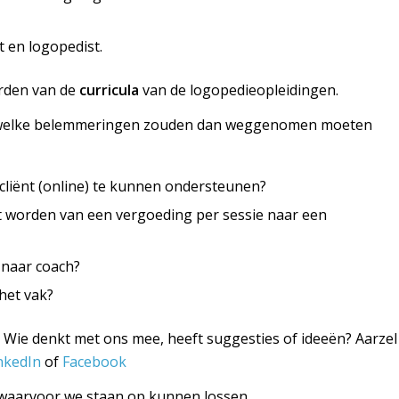
t en logopedist.
rden van de
curricula
van de logopedieopleidingen.
en, welke belemmeringen zouden dan weggenomen moeten
liënt (online) te kunnen ondersteunen?
worden van een vergoeding per sessie naar een
naar coach?
het vak?
 Wie denkt met ons mee, heeft suggesties of ideeën? Aarzel
nkedIn
of
Facebook
 waarvoor we staan op kunnen lossen.