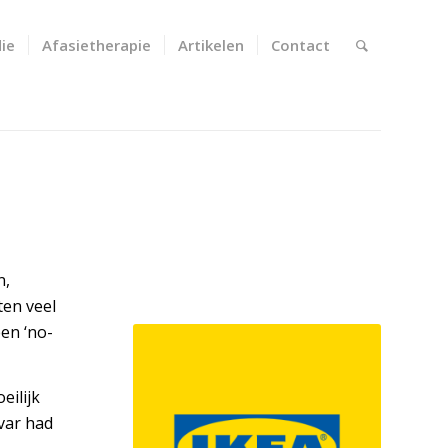
ie
Afasietherapie
Artikelen
Contact
n,
ten veel
en ‘no-
eilijk
var had