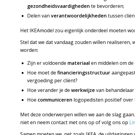
gezondheidsvaardigheden
te bevorderen;
Delen van
verantwoordelijkheden
tussen cliën
Het IKEAmodel zou eigenlijk onderdeel moeten wo
Stel dat we dat vandaag zouden willen realiser
worden:
Zijn er voldoende
materiaal
en middelen om de c
Hoe moet de
financieringsstructuur
aangepast 
vergoeding per cliënt?
Hoe verander je de
werkwijze
van behandelaar 
Hoe
communiceren
logopedisten positief over 
Met deze onderwerpen willen we aan de slag gaan.
niet en neem contact met ons op of volg ons op
Li
Samen moeten we, net zoals IKEA, de uitdagingen