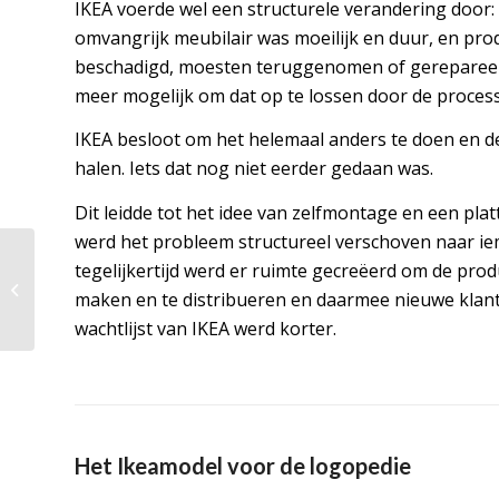
IKEA voerde wel een structurele verandering door: 
omvangrijk meubilair was moeilijk en duur, en pr
beschadigd, moesten teruggenomen of gerepareer
meer mogelijk om dat op te lossen door de process
IKEA besloot om het helemaal anders te doen en de
halen. Iets dat nog niet eerder gedaan was.
Dit leidde tot het idee van zelfmontage en een pl
werd het probleem structureel verschoven naar iem
tegelijkertijd werd er ruimte gecreëerd om de produ
Innoveren in de logopedie, het moet
maken en te distribueren en daarmee nieuwe klant
gewoon leuk zijn!
wachtlijst van IKEA werd korter.
Het Ikeamodel voor de logopedie