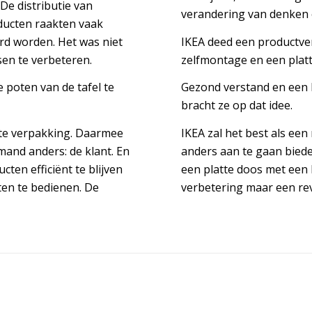
De distributie van
verandering van denken 
oducten raakten vaak
d worden. Het was niet
IKEA deed een productve
en te verbeteren.
zelfmontage en een plat
 poten van de tafel te
Gezond verstand en een 
bracht ze op dat idee.
atte verpakking. Daarmee
IKEA zal het best als ee
and anders: de klant. En
anders aan te gaan biede
cten efficiënt te blijven
een platte doos met een 
en te bedienen. De
verbetering maar een rev