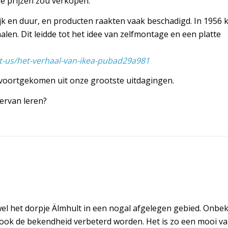
e prijzen zou verkopen.
ijk en duur, en producten raakten vaak beschadigd. In 195
alen. Dit leidde tot het idee van zelfmontage en een platte
ut-us/het-verhaal-van-ikea-pubad29a981
 voortgekomen uit onze grootste uitdagingen.
ervan leren?
wel het dorpje Älmhult in een nogal afgelegen gebied. Onbe
 ook de bekendheid verbeterd worden. Het is zo een mooi v