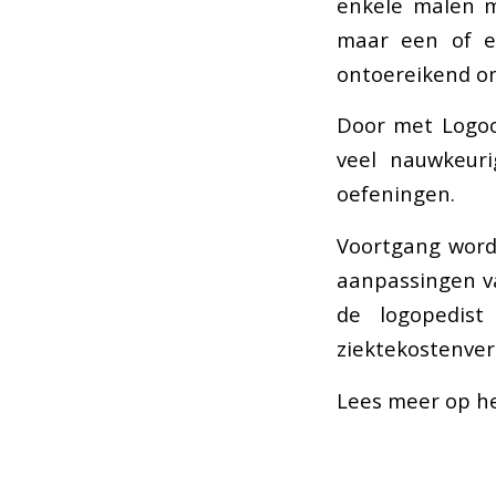
enkele malen m
maar een of en
ontoereikend om
Door met Logocl
veel nauwkeuri
oefeningen.
Voortgang word
aanpassingen va
de logopedist
ziektekostenver
Lees meer op h