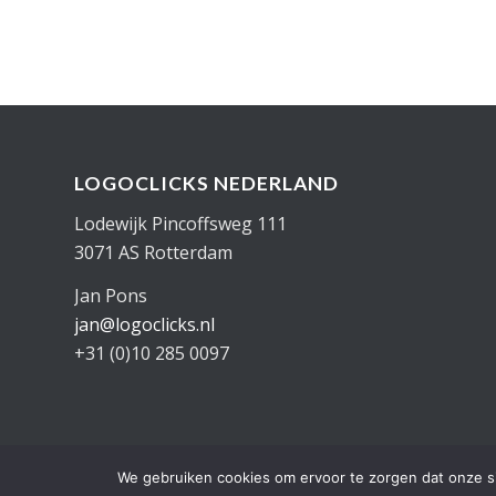
LOGOCLICKS NEDERLAND
Lodewijk Pincoffsweg 111
3071 AS Rotterdam
Jan Pons
jan@logoclicks.nl
+31 (0)10 285 0097
We gebruiken cookies om ervoor te zorgen dat onze sit
©2015-2026
Logoclicks
• Alle rechten voorbehouden |
RobONTWERPT