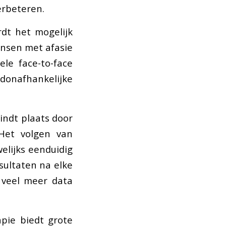
erbeteren.
rdt het mogelijk
nsen met afasie
ele face-to-face
jdonafhankelijke
indt plaats door
Het volgen van
elijks eenduidig
esultaten na elke
 veel meer data
pie biedt grote