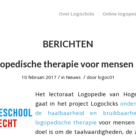
Over Logoclicks
Online logoped
BERICHTEN
gopedische therapie voor mensen 
/
/
10 februari 2017
in
Nieuws
door
logoc01
Het lectoraat Logopedie van Hoge
gaat in het project Logoclicks
onder
de haalbaarheid en bruikbaarh
logopedische therapie
voor mensen
doel is om de taalvaardigheden, de