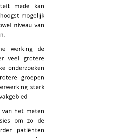
iteit mede kan
hoogst mogelijk
zowel niveau van
n.
ine werking de
er veel grotere
jke onderzoeken
grotere groepen
verwerking sterk
 vakgebied.
id van het meten
ssies om zo de
orden patiënten