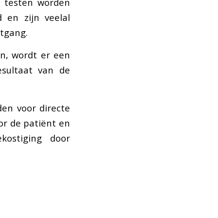
e testen worden
 en zijn veelal
tgang.
en, wordt er een
esultaat van de
en voor directe
or de patiënt en
kostiging door