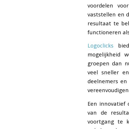
voordelen voo
vaststellen en
resultaat te be
functioneren al
Logoclicks
bied
mogelijkheid w
groepen dan nu
veel sneller e
deelnemers en m
vereenvoudigen.
Een innovatief 
van de result
voortgang te k