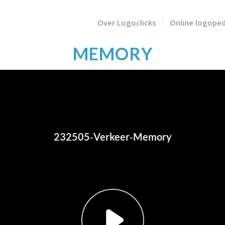
Over Logoclicks
Online logoped
MEMORY